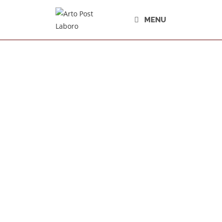
MENU
CONTACT
Klik HIER om contact
op te nemen!
Adres
Het Klooster 5
2871 BJ Schoonhoven
Parkeren?
Navigeer
naar:
Buiten de Veerpoort 3 te Schoonhoven
(4 min. lopen)