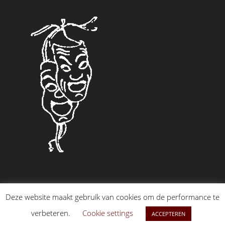
Deze website maakt gebruik van cookies om de performance te
ARTO POST LABORO
verbeteren.
Cookie settings
Copyright [oceanwp_date] | Webdesign by Tim |
ACCEPTEREN
website@artopostlaboro.nl