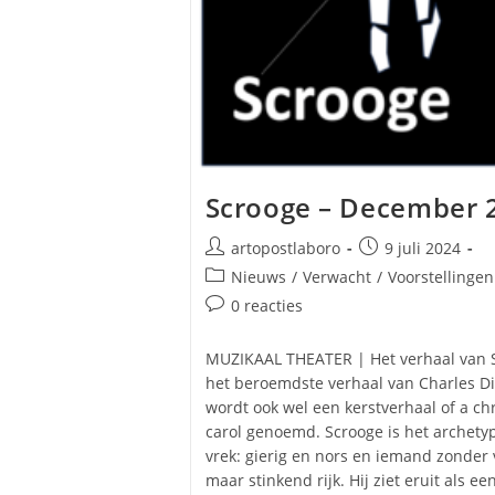
Scrooge – December 
Bericht
Bericht
artopostlaboro
9 juli 2024
auteur:
gepubliceerd
Berichtcategorie:
Nieuws
/
Verwacht
/
Voorstellingen
op:
Bericht
0 reacties
reacties:
MUZIKAAL THEATER | Het verhaal van S
het beroemdste verhaal van Charles D
wordt ook wel een kerstverhaal of a ch
carol genoemd. Scrooge is het archety
vrek: gierig en nors en iemand zonder
maar stinkend rijk. Hij ziet eruit als ee