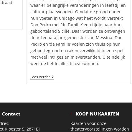
e draad
waar er belangrijke veranderingen in leefstijl en
cultuur plaatsvonden. Omdat de grond onder
hun voeten in Chicago wat heet wordt, vertrekt
Don Pedro met ‘de Familie’ een tijdje naar hun
geboorteland Sicilië. Daar worden ze ontvangen
door Leonata, burgemeester van Messina. Don
Pedro en ‘de Familie’ voelen zich thuis op hun
geboortegrond en raken verwikkeld in een spel
met veel intriges en misverstanden. Uiteindelijk
weet de liefde alles te overwinnen.
M.A.A.N.
Lees Verder
Much
Ado
About
Nothing
–
September
2024
Contact
KOOP NU KAARTEN
dres:
Kaarten voor onze
et Klooster 5, 2871BJ
theatervoorstellingen worden