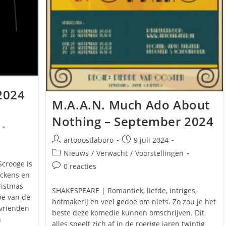
2024
M.A.A.N. Much Ado About
Nothing – September 2024
Bericht
Bericht
artopostlaboro
9 juli 2024
auteur:
gepubliceerd
Berichtcategorie:
Nieuws
/
Verwacht
/
Voorstellingen
op:
crooge is
Bericht
0 reacties
ickens en
reacties:
ristmas
SHAKESPEARE | Romantiek, liefde, intriges,
pe van de
hofmakerij en veel gedoe om niets. Zo zou je het
 vrienden
beste deze komedie kunnen omschrijven. Dit
n
alles speelt zich af in de roerige jaren twintig