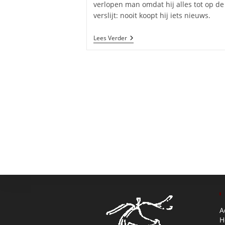
verlopen man omdat hij alles tot op d
verslijt: nooit koopt hij iets nieuws.
Scrooge
Lees Verder
–
December
2024
A
H